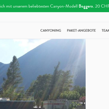
e sich mit unserem beliebtesten Canyon-Modell
Boggera
. 20 CHF 
CANYONING
PAKET-ANGEBOTE
TEA