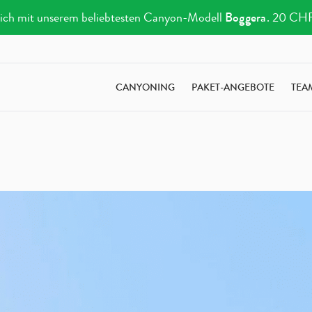
e sich mit unserem beliebtesten Canyon-Modell
Boggera
. 20 CHF 
CANYONING
PAKET-ANGEBOTE
TEA