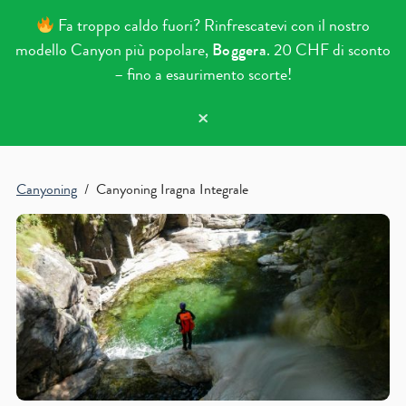
Fa troppo caldo fuori? Rinfrescatevi con il nostro
modello Canyon più popolare,
Boggera
. 20 CHF di sconto
– fino a esaurimento scorte!
×
Vai al contenuto
Canyoning
/ Canyoning Iragna Integrale